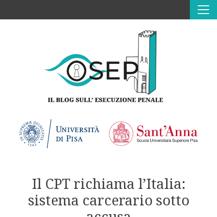
Vai al contenuto
CHI SIAMO
CONTATTI
INVIACI UN CONTRIBUTO
Il CPT richiama l’Italia:
sistema carcerario sotto
accusa