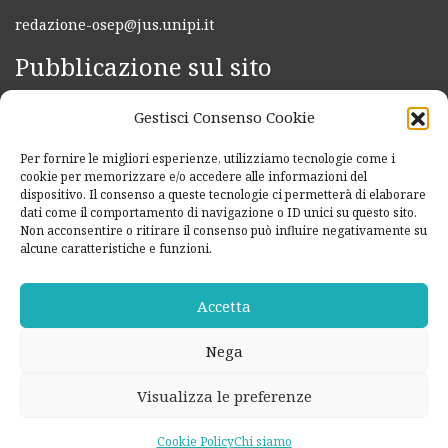
redazione-osep@jus.unipi.it
Pubblicazione sul sito
Per i magistrati di sorveglianza:
Gestisci Consenso Cookie
Modulo per l’invio di un provvedimento
Per fornire le migliori esperienze, utilizziamo tecnologie come i
la Redazione esorta vivamente tutti gli studiosi interessati
cookie per memorizzare e/o accedere alle informazioni del
dispositivo. Il consenso a queste tecnologie ci permetterà di elaborare
a inviare contributi per la pubblicazione sul sito
dati come il comportamento di navigazione o ID unici su questo sito.
Modulo per l’invio
Non acconsentire o ritirare il consenso può influire negativamente su
alcune caratteristiche e funzioni.
Iscriviti alla nostra newsletter
Accetta
Iscriviti alla newsletter
per ricevere aggiornamenti e
notizie da OSEP.
Nega
Visualizza le preferenze
© 2026
OSEP
Cookie Policy
Chi siamo