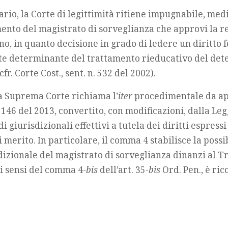
ario, la Corte di legittimità ritiene impugnabile, me
imento del magistrato di sorveglianza che approvi la 
rno, in quanto decisione in grado di ledere un diritto
e determinante del trattamento rieducativo del dete
fr. Corte Cost., sent. n. 532 del 2002).
a Suprema Corte richiama l’
iter
procedimentale da appl
n. 146 del 2013, convertito, con modificazioni, dalla Leg
 giurisdizionali effettivi a tutela dei diritti espressi
merito. In particolare, il comma 4 stabilisce la poss
dizionale del magistrato di sorveglianza dinanzi al T
ai sensi del comma 4-
bis
dell’art. 35-
bis
Ord. Pen., è ri