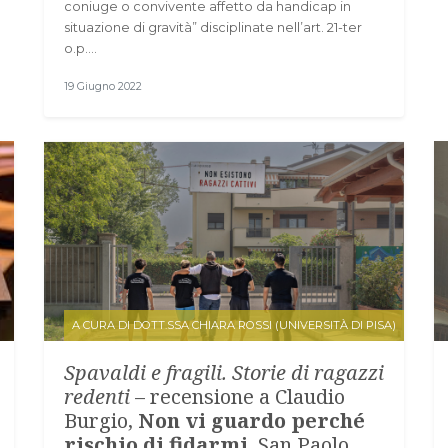
coniuge o convivente affetto da handicap in
situazione di gravità” disciplinate nell’art. 21-ter
o.p.…
19 Giugno 2022
A CURA DI DOTT.SSA CHIARA ROSSI (UNIVERSITÀ DI PISA)
Spavaldi e fragili. Storie di ragazzi
redenti
– recensione a Claudio
Burgio,
Non vi guardo perché
rischio di fidarmi
, San Paolo