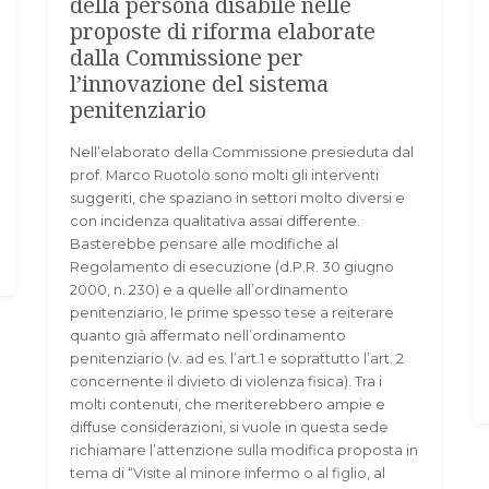
della persona disabile nelle
proposte di riforma elaborate
dalla Commissione per
l’innovazione del sistema
penitenziario
Nell’elaborato della Commissione presieduta dal
prof. Marco Ruotolo sono molti gli interventi
suggeriti, che spaziano in settori molto diversi e
con incidenza qualitativa assai differente.
Basterebbe pensare alle modifiche al
Regolamento di esecuzione (d.P.R. 30 giugno
2000, n. 230) e a quelle all’ordinamento
penitenziario, le prime spesso tese a reiterare
quanto già affermato nell’ordinamento
penitenziario (v. ad es. l’art.1 e soprattutto l’art. 2
concernente il divieto di violenza fisica). Tra i
molti contenuti, che meriterebbero ampie e
diffuse considerazioni, si vuole in questa sede
richiamare l’attenzione sulla modifica proposta in
tema di “Visite al minore infermo o al figlio, al