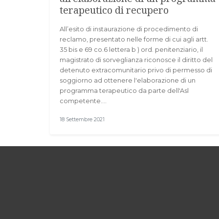
terapeutico di recupero
All’esito di instaurazione di procedimento di
reclamo, presentato nelle forme di cui agli artt.
35 bis e 69 co.6 lettera b ) ord. penitenziario, il
magistrato di sorveglianza riconosce il diritto del
detenuto extracomunitario privo di permesso di
soggiorno ad ottenere l'elaborazione di un
programma terapeutico da parte dell'Asl
competente.…
18 Settembre 2021