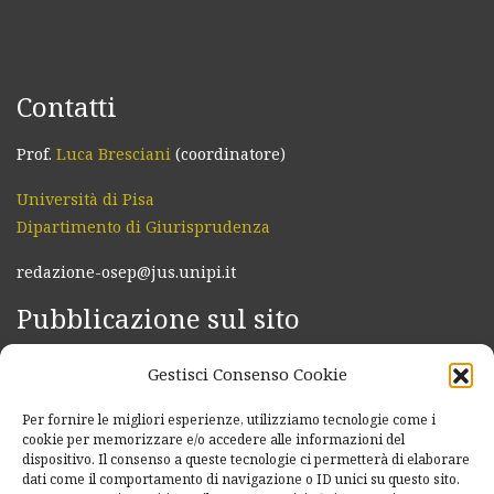
Contatti
Prof.
Luca Bresciani
(coordinatore)
Università di Pisa
Dipartimento di Giurisprudenza
redazione-osep@jus.unipi.it
Pubblicazione sul sito
Per i magistrati di sorveglianza:
Gestisci Consenso Cookie
Modulo per l’invio di un provvedimento
Per fornire le migliori esperienze, utilizziamo tecnologie come i
la Redazione esorta vivamente tutti gli studiosi interessati
cookie per memorizzare e/o accedere alle informazioni del
dispositivo. Il consenso a queste tecnologie ci permetterà di elaborare
a inviare contributi per la pubblicazione sul sito
dati come il comportamento di navigazione o ID unici su questo sito.
Modulo per l’invio