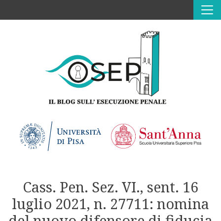
Vai al contenuto
CHI SIAMO
CONTATTI
INVIACI UN CONTRIBUTO
Cass. Pen. Sez. VI., sent. 16
luglio 2021, n. 27711: nomina
del nuovo difensore di fiducia